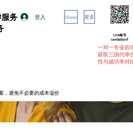
孕服务
Home
更多
登入
务
Line账号
canbabyivf
一对一专业咨
获取三国代孕
性与成功率对
案，避免不必要的成本溢价
案，避免不必要的成本溢价