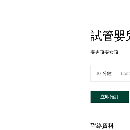
試管嬰
要男孩要女孩
30 分鐘
3
Loca
0
分
鐘
立即預訂
聯絡資料