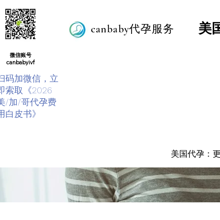
美
canbaby代孕服务
微信账号
canbabyivf
扫码加微信，立
即索取《2026
美/加/哥代孕费
用白皮书》
美国代孕：
美国代孕：