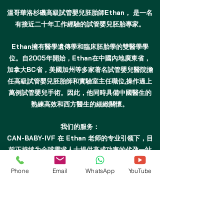
溫哥華洛杉磯高級試管嬰兒胚胎師Ethan， 是一名
有接近二十年工作經驗的試管嬰兒胚胎專家。
Ethan擁有醫學遺傳學和臨床胚胎學的雙醫學學
位。自2005年開始，Ethan在中國內地廣東省，
加拿大BC省，美國加州等多家著名試管嬰兒醫院擔
任高級試管嬰兒胚胎師和實驗室主任職位,操作過上
萬例試管嬰兒手術。因此，他同時具備中國醫生的
熟練高效和西方醫生的細緻關懷。
我们的服务：
CAN-BABY-IVF 在 Ethan 老师的专业引领下，目
前正持续为全球需求人士提供高成功率的代孕一站
式解决方案：
Phone
Email
WhatsApp
YouTube
美国 (USA)：享受全球顶尖的生殖技术与最成熟的合法
代孕法律保障。
加拿大 (Canada)：体验温馨包容的医疗环境与合法的爱
心辅助生殖流程。
哥伦比亚 (Colombia)：为您提供极具性价比、合法合规