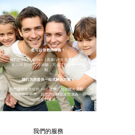
您可以信赖的体验！
我們的創始人Ethan（高級IVF胚胎學家），擁
有20年的IVF工作經驗，完成了數千個IVF週
期。
我们为您提供一站式解决方案！
我們提供全方位的 ART 服務，包括體外受精、
代孕和卵子捐贈。我們的目標是讓您成為一個
完整的家庭。
我們的服務