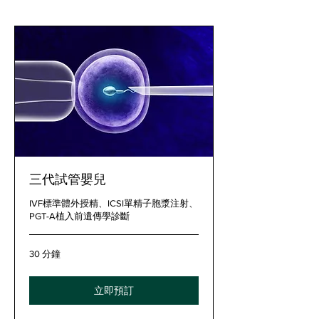
三代試管嬰兒
IVF標準體外授精、ICSI單精子胞漿注射、
PGT-A植入前遺傳學診斷
30 分鐘
立即預訂